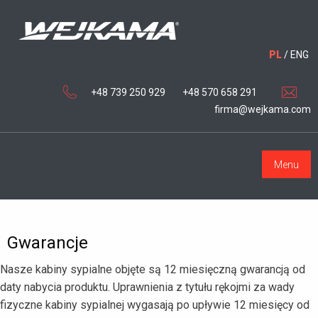
PL
/
ENG
+48 739 250 929
+48 570 658 291
firma@wejkama.com
Menu
Gwarancje
Nasze kabiny sypialne objęte są 12 miesięczną gwarancją od
daty nabycia produktu. Uprawnienia z tytułu rękojmi za wady
fizyczne kabiny sypialnej wygasają po upływie 12 miesięcy od