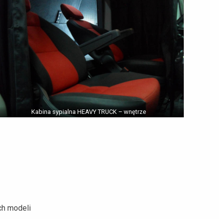
Kabina sypialna HEAVY TRUCK – wnętrze
ch modeli