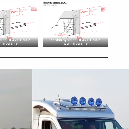
ialna HEAVY TRUCK
Kabina sypialna HEAVY TRUCK
iarowanie
wymiarowanie