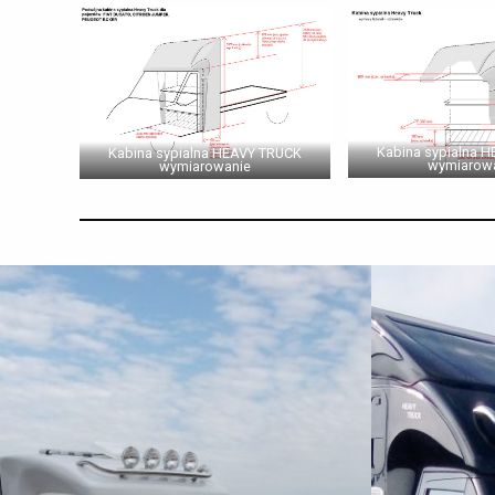
Kabina sypialna 
Kabina sypialna HEAVY TRUCK
wymiarow
wymiarowanie