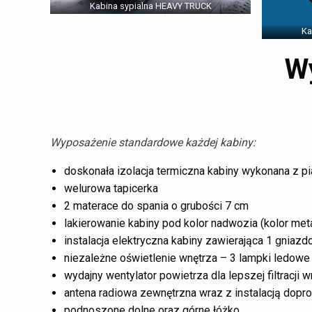
Kabina sypialna HEAVY TRUCK
Ka
Wy
Wyposażenie standardowe każdej kabiny:
doskonała izolacja termiczna kabiny wykonana z pia
welurowa tapicerka
2 materace do spania o grubości 7 cm
lakierowanie kabiny pod kolor nadwozia (kolor meta
instalacja elektryczna kabiny zawierająca 1 gniazd
niezależne oświetlenie wnętrza – 3 lampki ledowe
wydajny wentylator powietrza dla lepszej filtracji 
antena radiowa zewnętrzna wraz z instalacją dopr
podnoszone dolne oraz górne łóżko