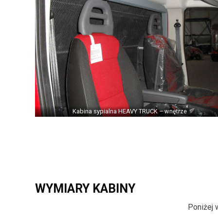
Kabina sypialna HEAVY TRUCK – wnętrze
WYMIARY KABINY
Poniżej 