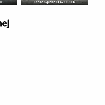
UCK
Kabina sypialna HEAVY TRUCK
nej