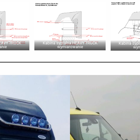
HEAVY TRUCK
Kabina sypialna HEAVY TRUCK
Kabina syp
anie
wymiarowanie
wym