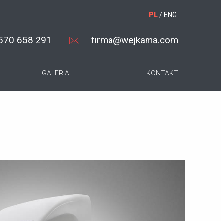
PL
/
ENG
570 658 291
firma@wejkama.com
GALERIA
KONTAKT