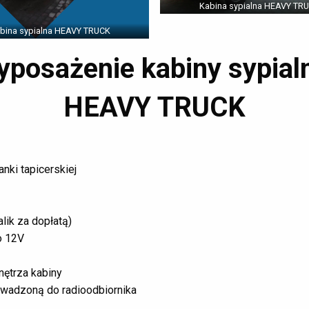
Kabina sypialna HEAVY TR
bina sypialna HEAVY TRUCK
posażenie kabiny sypial
HEAVY TRUCK
nki tapicerskiej
lik za dopłatą)
o 12V
wnętrza kabiny
owadzoną do radioodbiornika